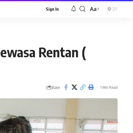
Aa
Sign In
Font
Resizer
Dewasa Rentan (
Share
1 Min Read