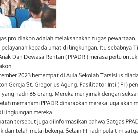
gas pro diakon adalah melaksanakan tugas pewartaan.
pelayanan kepada umat di lingkungan. Itu sebabnya T
Anak Dan Dewasa Rentan ( PPADR ) merasa perlu untuk
akon.
tember 2023 bertempat di Aula Sekolah Tarsisius diad
on Gereja St. Gregorius Agung. Fasilitator Inti ( FI ) p
a yang hadir 65 orang. Mereka menyimak dengan seksa
telah memahami PPADR diharapkan mereka juga akan m
i lingkungan mereka.
tan tersebut juga diinformasikan bahwa Satgas PPA
k dan telah mulai bekerja. Selain FI hadir pula tim satga