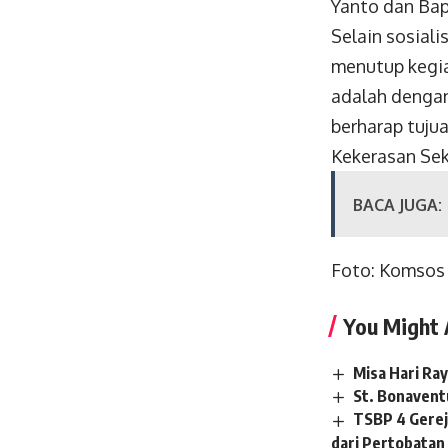
Yanto dan Bap
Selain sosiali
menutup kegi
adalah dengan
berharap tujua
Kekerasan Seks
BACA JUGA:
Foto: Komsos
You Might 
Misa Hari Ray
St. Bonavent
TSBP 4 Gerej
dari Pertobatan