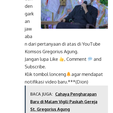
den
gark
an
jaw
aba
n dari pertanyaan di atas di YouTube
Komsos Gregorius Agung.
Jangan lupa Like
, Comment
and
Subscribe.
Klik tombol lonceng
agar mendapat
notifikasi video baru.***(Dion)
BACA JUGA:
Cahaya Pengharapan
Baru di Malam Vigili Paskah Gereja
St. Gregorius Agung