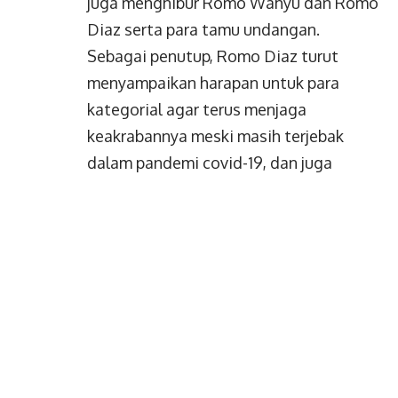
para anggota Anggara Kasih, yang juga
menghibur Romo Wahyu dan Romo
Diaz serta para tamu undangan.
Sebagai penutup, Romo Diaz turut
menyampaikan harapan untuk para
kategorial agar terus menjaga
keakrabannya meski masih terjebak
dalam pandemi covid-19, dan juga
nantinya akan terlibat aktif dalam
kegiatan-kegiatan yang ada di Paroki
Kutabumi kedepannya.***( Gaby )
BACA JUGA:
Satu Dekade Paroki
Kutabumi