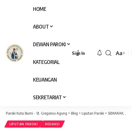
HOME
ABOUT
DEWAN PAROKI
Aa
Sign In
Font
KATEGORIAL
Resize
KEUANGAN
SEKRETARIAT
Paroki Kuta Bumi - St. Gregorius Agung
>
Blog
>
Liputan Paroki
>
SEMARAK KEMEDEKAAN : HARMONI EKARISTI DAN TRADISI DI KAMPUNG JAMBU
LIPUTAN PAROKI
REDAKSI