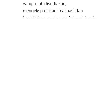
yang telah disediakan,
mengekspresikan imajinasi dan
kreativitas mereka melalui seni. Lomba
ini memberikan mereka kebebasan
untuk berkarya, sekaligus menjadi
peluang unik untuk menggali potensi
yang ada dalam diri mereka. Selain itu,
kegiatan ini juga mengajak anak-anak
untuk berkontribusi dalam berbagai
kegiatan di gereja dan di luar,
menanamkan rasa bangga terhadap
karya mereka.
BACA JUGA:
Menjawab Panggilan-
Nya: Kursus Evangelisasi Pribadi