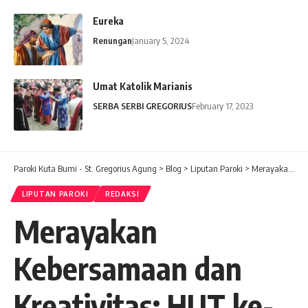
Eureka
Renungan
January 5, 2024
Umat Katolik Marianis
SERBA SERBI GREGORIUS
February 17, 2023
Paroki Kuta Bumi - St. Gregorius Agung
>
Blog
>
Liputan Paroki
>
Merayakan Kebersamaan dan Kreativitas: HUT ke-12 Paroki Kutabumi
LIPUTAN PAROKI
REDAKSI
Merayakan
Kebersamaan dan
Kreativitas: HUT ke-