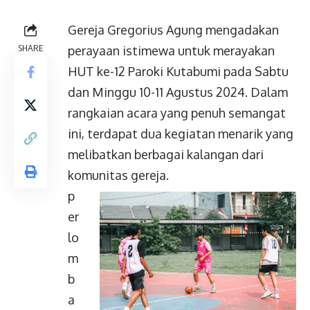
Gereja Gregorius Agung mengadakan
SHARE
perayaan istimewa untuk merayakan
HUT ke-12 Paroki Kutabumi pada Sabtu
dan Minggu 10-11 Agustus 2024. Dalam
rangkaian acara yang penuh semangat
ini, terdapat dua kegiatan menarik yang
melibatkan berbagai kalangan dari
komunitas gereja.
p
er
lo
m
b
a