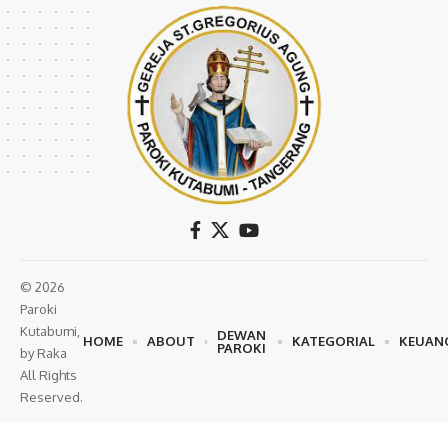
© 2026
Paroki
Kutabumi,
DEWAN
HOME
ABOUT
KATEGORIAL
KEUAN
PAROKI
by Raka
All Rights
Reserved.