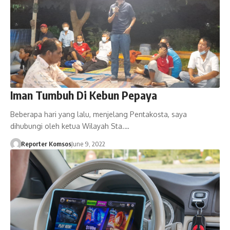
Iman Tumbuh Di Kebun Pepaya
Beberapa hari yang lalu, menjelang Pentakosta, saya
dihubungi oleh ketua Wilayah Sta.…
Reporter Komsos
June 9, 2022