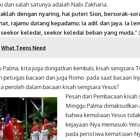
u dan salah satunya adalah Nabi Zakharia.
aklah dengan nyaring, hai puteri Sion, bersorak-sora
ihat, rajamu datang kepadamu;
I
a adil dan jaya. Ia 
seekor keledai, seekor keledai beban yang muda.
”
(
What Teens Need
Palma, kita juga diingatkan kembali, kisah sengsara T
h petugas bacaan dan juga Romo pada saat bacaan Inji
ta peroleh dalam bacaan kisah sengsara Yesus?
Pesan dari Pembacaan kisah
Minggu Palma dimaksudkan a
bahwa kemuliaan Yesus tidak
kejayaan-Nya memasuki Yeru
pada peristiwa kematiaan-Nya