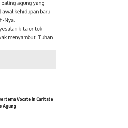
g paling agung yang
l awal kehidupan baru
eh-Nya.
yesalan kita untuk
layak menyambut Tuhan
Bertema Vocate in Caritate
us Agung