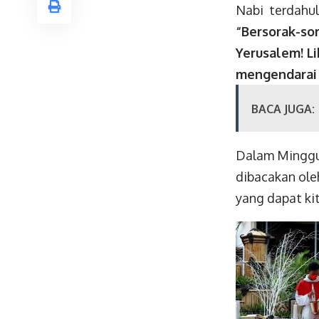
Nabi terdahul
“
Bersorak-sor
Yerusalem! L
mengendarai 
BACA JUGA:
Dalam Minggu 
dibacakan ole
yang dapat ki