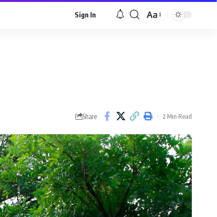
Aa
Sign In
Font
Resizer
Share
2 Min Read