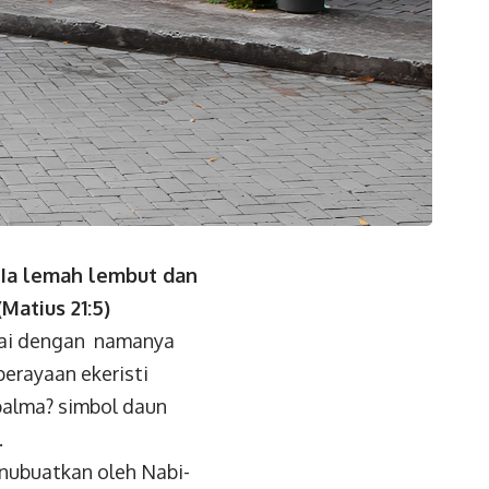
 Ia lemah lembut dan
Matius 21:5)
suai dengan namanya
erayaan ekeristi
 palma? simbol daun
.
inubuatkan oleh Nabi-