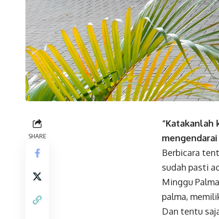
“
Katakanlah 
SHARE
mengendarai 
Berbicara ten
sudah pasti a
Minggu Palma.
palma, memili
Dan tentu saj