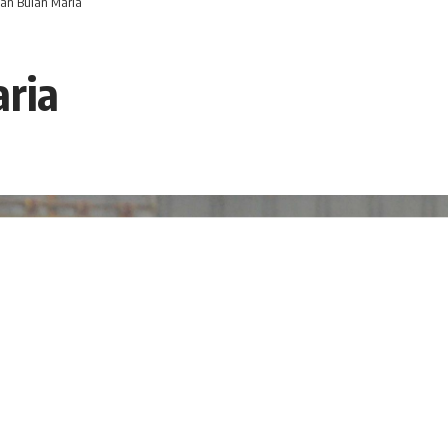
an Bulan Maria
ria