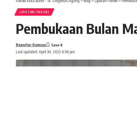
Paroki Kuta Bumi - St. Gregorius Agung
>
Blog
>
Liputan Paroki
>
Pembuka
LIPUTAN PAROKI
Pembukaan Bulan Ma
Reporter Komsos
Last updated: April 30, 2022 6:56 pm