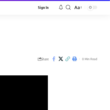
Aa
Sign In
Font
Resizer
Share
0 Min Read